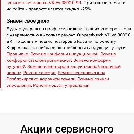
запчасть на модель VKIW 3800.0 SR
. При заказе ремонта
на сайте - предоставляется скидка -25%.
Знаем свое дело
Будьте уверены в профессионализме наших мастеров - они
с уверенностью выполнят ремонт Kuppersbusch VKIW 3800.0
SR. По данным наших мастеров в Казани по ремонту
Kuppersbusch, наиболее востребованы следующие услуги:
Прошивка
,
Замена конфорки индукционной
,
Замена
конфорки стеклокерамической
,
Замена конфорки
чугунной
,
Замена инвентора в индукционной варочной
панели
,
Ремонт сенсора
,
Ремонт переключателя
,
Разблокировка варочной панели
,
Замена панели
управления
,
Ремонт модуля управления
.
Акции сервисного