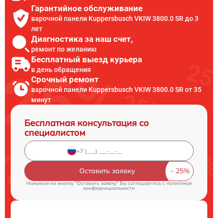
Гарантийное обслуживание
варочной панели Kuppersbusch VKIW 3800.0 SR до 3
лет
Диагностика за наш счет,
ремонт по желанию
Бесплатный выезд курьера
в день обращения
Срочный ремонт
варочной панели Kuppersbusch VKIW 3800.0 SR от 35
минут
Бесплатная консультация со
специалистом
Оставить заявку
Нажимая на кнопку "Оставить заявку" Вы соглашаетесь c
политикой
конфиденциальности