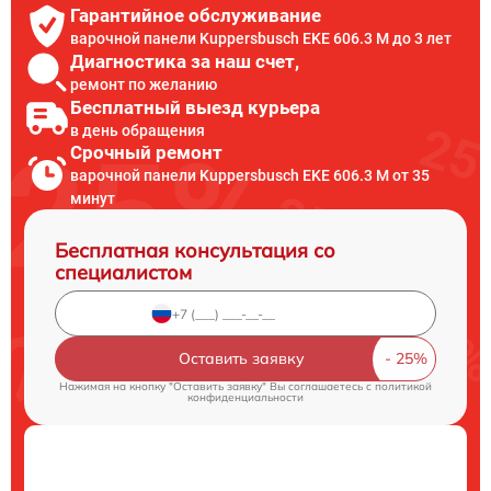
Гарантийное обслуживание
варочной панели Kuppersbusch EKE 606.3 M до 3 лет
Диагностика за наш счет,
ремонт по желанию
Бесплатный выезд курьера
в день обращения
Срочный ремонт
варочной панели Kuppersbusch EKE 606.3 M от 35
минут
Бесплатная консультация со
специалистом
Оставить заявку
Нажимая на кнопку "Оставить заявку" Вы соглашаетесь c
политикой
конфиденциальности