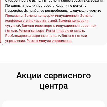
с уверенностью выполнят ремонт Kuppersbusch EKE 606.3 M.
По данным наших мастеров в Казани по ремонту
Kuppersbusch, наиболее востребованы следующие услуги:
Прошивка
,
Замена конфорки индукционной
,
Замена
конфорки стеклокерамической
,
Замена конфорки
чугунной
,
Замена инвентора в индукционной варочной
панели
,
Ремонт сенсора
,
Ремонт переключателя
,
Разблокировка варочной панели
,
Замена панели
управления
,
Ремонт модуля управления
.
Акции сервисного
центра