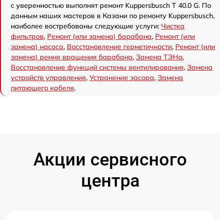
с уверенностью выполнят ремонт Kuppersbusch T 40.0 G. По
данным наших мастеров в Казани по ремонту Kuppersbusch,
наиболее востребованы следующие услуги:
Чистка
фильтров
,
Ремонт (или замена) барабана
,
Ремонт (или
замена) насоса
,
Восстановление герметичности
,
Ремонт (или
замена) ремня вращения барабана
,
Замена ТЭНа
,
Восстановление функций системы вентилирования
,
Замена
устройств управления
,
Устранение засора
,
Замена
питающего кабеля
.
Акции сервисного
центра