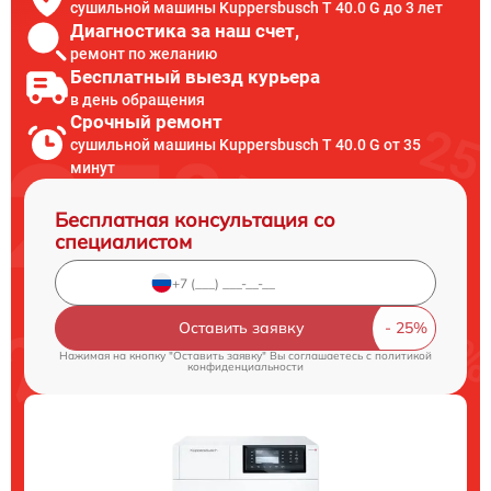
сушильной машины Kuppersbusch T 40.0 G до 3 лет
Диагностика за наш счет,
ремонт по желанию
Бесплатный выезд курьера
в день обращения
Срочный ремонт
сушильной машины Kuppersbusch T 40.0 G от 35
минут
Бесплатная консультация со
специалистом
Оставить заявку
Нажимая на кнопку "Оставить заявку" Вы соглашаетесь c
политикой
конфиденциальности