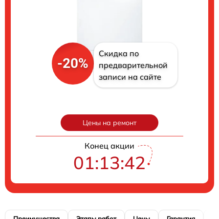
Скидка по
-20%
предварительной
записи на сайте
Цены на ремонт
Конец акции
01:13:41
Преимущества
Этапы работ
Цены
Гарантия
М