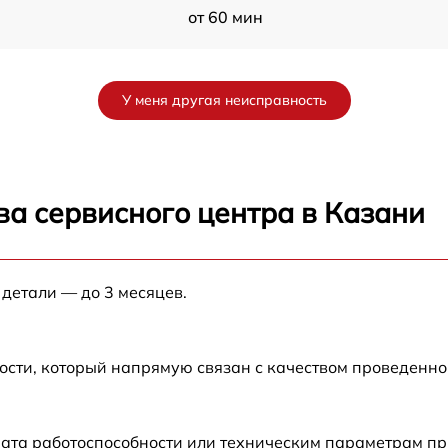
от 60 мин
от 60 мин
У меня другая неисправность
h
от 60 мин
от 60 мин
ва сервисного центра в Казани
от 60 мин
 детали — до 3 месяцев.
от 60 мин
от 60 мин
ости, который напрямую связан с качеством проведенн
от 60 мин
рата работоспособности или техническим параметрам п