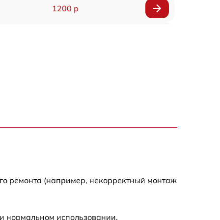
1200 р
1400 р
800 р
1600 р
1100 р
1000 р
900 р
ого ремонта (например, некорректный монтаж
1100 р
ри нормальном использовании.