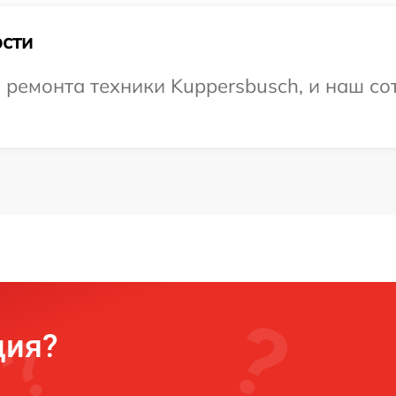
сти
емонта техники Kuppersbusch, и наш сот
ция?