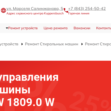
ул. Марселя Салимжанова, 5
+7 (843) 254-50-42
Адрес сервисного центра Kuppersbusch
Горячая линия
Ремонт устройств
Цена ремонта
Вакансии
Контакт
устройств
Ремонт Стиральных машин
Ремонт Стир
управления
ашины
W 1809.0 W