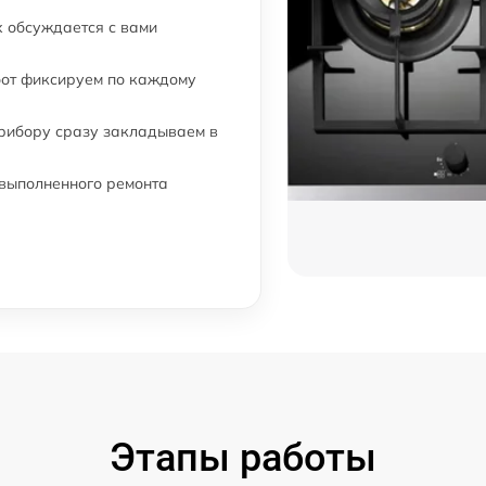
 обсуждается с вами
от 60 мин
бот фиксируем по каждому
от 60 мин
прибору сразу закладываем в
от 60 мин
 выполненного ремонта
от 60 мин
от 60 мин
от 60 мин
от 60 мин
Этапы работы
от 60 мин