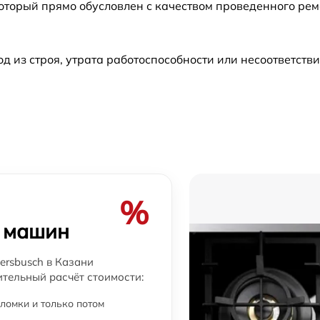
который прямо обусловлен с качеством проведенного ре
от 60 мин
из строя, утрата работоспособности или несоответств
от 60 мин
от 60 мин
от 60 мин
от 60 мин
%
х машин
от 60 мин
rsbusch в Казани
от 60 мин
ительный расчёт стоимости:
ломки и только потом
от 60 мин