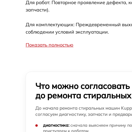
Для работ: Повторное проявление дефекта, 
запчасти).
Замена сливного насоса стиральной
машины Kuppersbusch
Для комплектующих: Преждевременный выход 
Замена прессостата стиральной машины
соблюдении условий эксплуатации.
Kuppersbusch
Замена заливного шланга стиральной
Показать полностью
машины Kuppersbusch
Замена мотора стиральной машины
Kuppersbusch
Ремонт или замена дозатора моющих
средств стиральной машины Kuppersbusch
Что можно согласовать
Замена шкива барабана стиральной
до ремонта стиральны
машины Kuppersbusch
До начала ремонта стиральных машин Kuppe
Ремонт или замена патрубка стиральной
согласуем диагностику, запчасти и предвар
машины Kuppersbusch
диагностика:
сначала выясняем причину по
Замена жгута электропроводки стиральной
машины Kuppersbusch
приступаем к работам