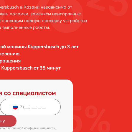
rsbusch в Казани независимо от
няем поломки, заменяем неисправные
и проводим полную проверку устройства
а выполненные работы.
ой машины Kuppersbusch до 3 лет
 желанию
бращения
Kuppersbusch от 35 минут
я со специалистом
вку
есь c
политикой конфиденциальности