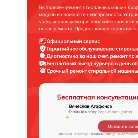
Выполняем ремонт стиральных машин Kuppe
модели и сложности неисправности. Устра
узлы, используем оригинальные запчасти 
после ремонта. Предоставляем гарантию н
Официальный сервис
Гарантийное обслуживание
стиральн
Диагностика за наш счет,
ремонт по
Бесплатный выезд курьера
в день о
Срочный ремонт
стиральной машины 
Бесплатная консультаци
Вячеслав Агафонов
Главный мастер сервисного центра
Оставить зая
Нажимая на кнопку "Оставить заявку" Вы соглашает