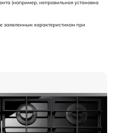
монта (например, неправильная установка
1550 р
ие заявленным характеристикам при
1550 р
750 р
1800 р
750 р
1550 р
1250 р
1250 р