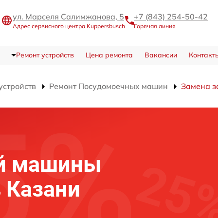
ул. Марселя Салимжанова, 5
+7 (843) 254-50-42
Адрес сервисного центра Kuppersbusch
Горячая линия
Ремонт устройств
Цена ремонта
Вакансии
Контакт
устройств
Ремонт Посудомоечных машин
Замена з
й машины
в Казани