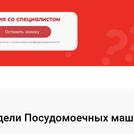
ия со специалистом
Оставить заявку
аетесь c
политикой конфиденциальности
дели Посудомоечных маши