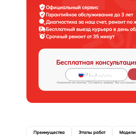
Официальный сервис
Гарантийное обслуживание
до 3 лет
Диагностика за наш счет,
ремонт по
Бесплатный выезд курьера
в день о
Срочный ремонт
от 35 минут
Бесплатная консультаци
Нажимая на кнопку "Оставить заявку" Вы соглашает
Преимущества
Этапы работ
Модели