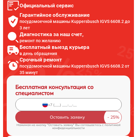
Официальный сервис
Гарантийное обслуживание
посудомоечной машины Kuppersbusch IGVS 6608.2 до
3 лет
Диагностика за наш счет,
ремонт по желанию
Бесплатный выезд курьера
в день обращения
Срочный ремонт
посудомоечной машины Kuppersbusch IGVS 6608.2 от
35 минут
Бесплатная консультация со
специалистом
Оставить заявку
Нажимая на кнопку "Оставить заявку" Вы соглашаетесь c
политикой
конфиденциальности