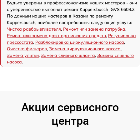
Будьте уверены в профессионализме наших мастеров - они
с уверенностью выполнят ремонт Kuppersbusch IGVS 6608.2.
По данным наших мастеров в Казани по ремонту
Kuppersbusch, наиболее востребованы следующие услуги:
Чистка разбрызгивателя
,
Ремонт или замена патрубка
,
Ремонт или замена дозатора моющих средств
,
Регулировка
прессостата
,
Разблокировка циркуляционного насоса
,
Очистка фильтров
,
Замена циркуляционного насоса
,
Замена улитки
,
Замена сливного шланга
,
Замена сливного
насоса
.
Акции сервисного
центра