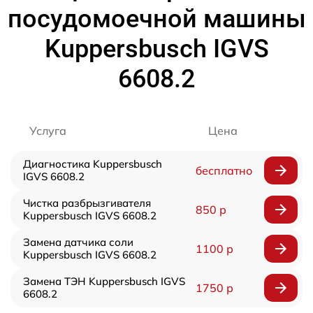
посудомоечной машины
Kuppersbusch IGVS
6608.2
Услуга
Цена
Диагностика Kuppersbusch
бесплатно
IGVS 6608.2
Чистка разбрызгивателя
850 р
Kuppersbusch IGVS 6608.2
Замена датчика соли
1100 р
Kuppersbusch IGVS 6608.2
Замена ТЭН Kuppersbusch IGVS
1750 р
6608.2