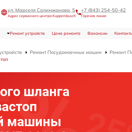
ул. Марселя Салимжанова, 5
+7 (843) 254-50-42
Адрес сервисного центра Kuppersbusch
Горячая линия
Ремонт устройств
Цена ремонта
Вакансии
Контакт
устройств
Ремонт Посудомоечных машин
Ремонт П
стоп
ого шланга
вастоп
й машины