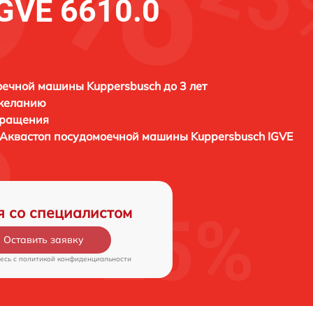
GVE 6610.0
ечной машины Kuppersbusch до 3 лет
 желанию
бращения
й Аквастоп посудомоечной машины
Kuppersbusch IGVE
я со специалистом
Оставить заявку
есь c
политикой конфиденциальности