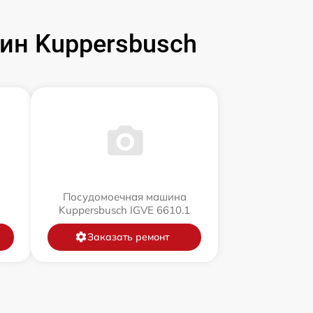
н Kuppersbusch
Посудомоечная машина
Kuppersbusch IGVE 6610.1
Заказать ремонт