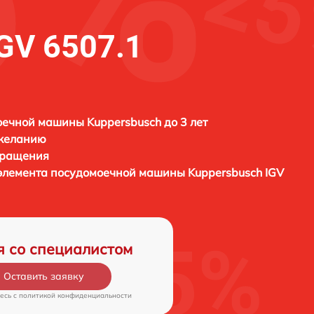
GV 6507.1
ечной машины Kuppersbusch до 3 лет
 желанию
бращения
 элемента посудомоечной машины
Kuppersbusch IGV
я со специалистом
Оставить заявку
есь c
политикой конфиденциальности