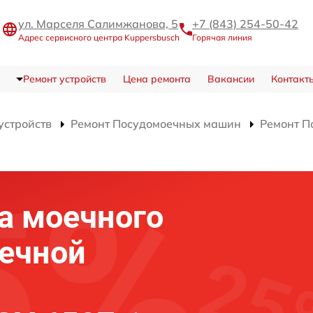
ул. Марселя Салимжанова, 5
+7 (843) 254-50-42
Адрес сервисного центра Kuppersbusch
Горячая линия
Ремонт устройств
Цена ремонта
Вакансии
Контакт
устройств
Ремонт Посудомоечных машин
Ремонт П
а моечного
ечной