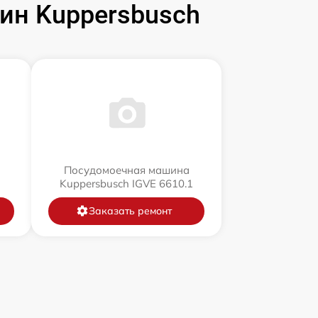
н Kuppersbusch
Посудомоечная машина
Kuppersbusch IGVE 6610.1
Заказать ремонт