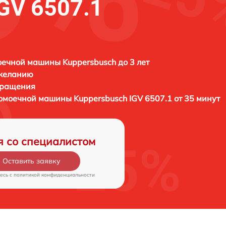
GV 6507.1
ечной машины Kuppersbusch до 3 лет
 желанию
бращения
удомоечной машины
Kuppersbusch IGV 6507.1 от 35 минут
я со специалистом
Оставить заявку
есь c
политикой конфиденциальности