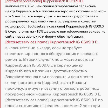
[dataset:services:name] Kuppersbusch IG 6509.0 E
выполняется в нашем специализированном сервисном
центр Kuppersbusch в Казани мастерами с огромным опытом
- от 5 лет. На все виды услуг и запчасти предоставляем
расширенную гарантию - мы в сц уверены в качестве
наших работ. [dataset:services:name] Kuppersbusch IG 6509.0
E будет стоить на -15% дешевле при оформлении заказа на
сайте через звонок или форму обратной связи.
[dataset:services:name] Kuppersbusch IG 6509.0 E
выполняется на выезде, если не требует
специализированного оборудования и сложного
ремонта. В таких случаях наш мастер доставит
Kuppersbusch IG 6509.0 E в сервис-центр
Kuppersbusch в Казани и доставит обратно.
Закажите звонок или позвоните и наш мастер
сервисного центра Kuppersbusch в Казани
проконсультирует и озвучит стоимость работ над
посудомоечной машины Kuppersbusch IG 6509.0 E.
[dataset:services:name] Kuppersbusch IG 6509.0 E по
нашей статистике в среднем занимает 2 часа при