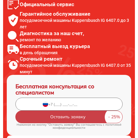
Официальный сервис
Гарантийное обслуживание
посудомоечной машины Kuppersbusch IG 6407.0 до 3
лет
Диагностика за наш счет,
ремонт по желанию
Бесплатный выезд курьера
в день обращения
Срочный ремонт
посудомоечной машины Kuppersbusch IG 6407.0 от 35
минут
Бесплатная консультация со
специалистом
Оставить заявку
Нажимая на кнопку "Оставить заявку" Вы соглашаетесь c
политикой
конфиденциальности