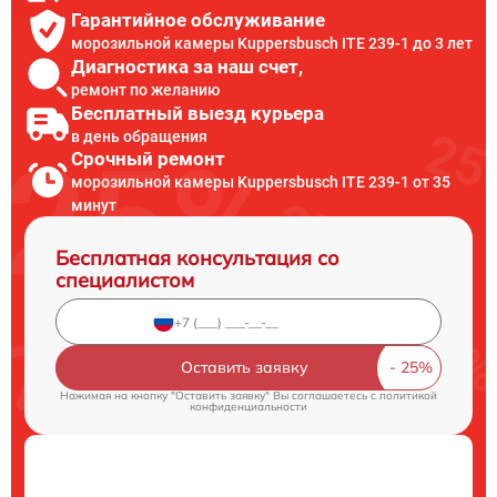
Гарантийное обслуживание
морозильной камеры Kuppersbusch ITE 239-1 до 3 лет
Диагностика за наш счет,
ремонт по желанию
Бесплатный выезд курьера
в день обращения
Срочный ремонт
морозильной камеры Kuppersbusch ITE 239-1 от 35
минут
Бесплатная консультация со
специалистом
Оставить заявку
Нажимая на кнопку "Оставить заявку" Вы соглашаетесь c
политикой
конфиденциальности