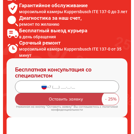
Гарантийное обслуживание
морозильной камеры Kuppersbusch ITE 137-0 до 3 лет
Диагностика за наш счет,
ремонт по желанию
Бесплатный выезд курьера
в день обращения
Срочный ремонт
морозильной камеры Kuppersbusch ITE 137-0 от 35
минут
Бесплатная консультация со
специалистом
Оставить заявку
Нажимая на кнопку "Оставить заявку" Вы соглашаетесь c
политикой
конфиденциальности