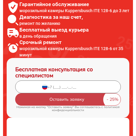
Гарантийное обслуживание
морозильной камеры Kuppersbusch ITE 128-6 до 3 лет
Диагностика за наш счет,
ремонт по желанию
Бесплатный выезд курьера
в день обращения
Срочный ремонт
морозильной камеры Kuppersbusch ITE 128-6 от 35
минут
Бесплатная консультация со
специалистом
Оставить заявку
Нажимая на кнопку "Оставить заявку" Вы соглашаетесь c
политикой
конфиденциальности