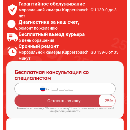
Гарантийное обслуживание
морозильной камеры Kuppersbusch IGU 139-0 до 3
лет
Диагностика за наш счет,
ремонт по желанию
Бесплатный выезд курьера
в день обращения
Срочный ремонт
морозильной камеры Kuppersbusch IGU 139-0 от 35
минут
Бесплатная консультация со
специалистом
Оставить заявку
Нажимая на кнопку "Оставить заявку" Вы соглашаетесь c
политикой
конфиденциальности