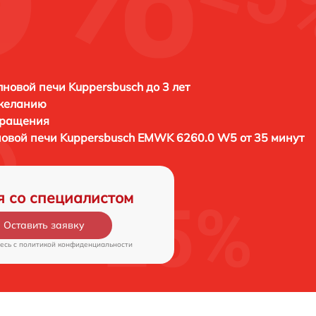
новой печи Kuppersbusch до 3 лет
 желанию
бращения
новой печи
Kuppersbusch EMWK 6260.0 W5 от 35 минут
я со специалистом
Оставить заявку
есь c
политикой конфиденциальности