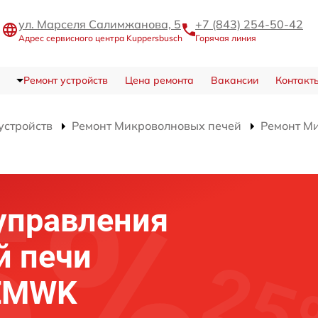
ул. Марселя Салимжанова, 5
+7 (843) 254-50-42
Адрес сервисного центра Kuppersbusch
Горячая линия
Ремонт устройств
Цена ремонта
Вакансии
Контакт
устройств
Ремонт Микроволновых печей
Ремонт М
управления
й печи
 EMWK