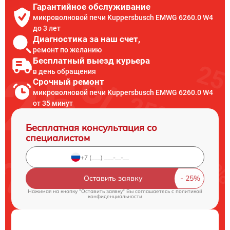
Гарантийное обслуживание
микроволновой печи Kuppersbusch EMWG 6260.0 W4
до 3 лет
Диагностика за наш счет,
ремонт по желанию
Бесплатный выезд курьера
в день обращения
Срочный ремонт
микроволновой печи Kuppersbusch EMWG 6260.0 W4
от 35 минут
Бесплатная консультация со
специалистом
Оставить заявку
Нажимая на кнопку "Оставить заявку" Вы соглашаетесь c
политикой
конфиденциальности