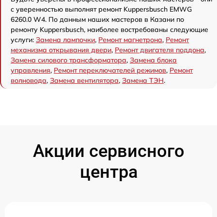
с уверенностью выполнят ремонт Kuppersbusch EMWG
6260.0 W4. По данным наших мастеров в Казани по
ремонту Kuppersbusch, наиболее востребованы следующие
услуги:
Замена лампочки
,
Ремонт магнетрона
,
Ремонт
механизма открывания двери
,
Ремонт двигателя поддона
,
Замена силового трансформатора
,
Замена блока
управления
,
Ремонт переключателей режимов
,
Ремонт
волновода
,
Замена вентилятора
,
Замена ТЭН
.
Акции сервисного
центра