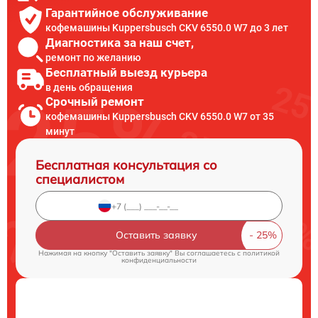
Гарантийное обслуживание
кофемашины Kuppersbusch CKV 6550.0 W7 до 3 лет
Диагностика за наш счет,
ремонт по желанию
Бесплатный выезд курьера
в день обращения
Срочный ремонт
кофемашины Kuppersbusch CKV 6550.0 W7 от 35
минут
Бесплатная консультация со
специалистом
Оставить заявку
Нажимая на кнопку "Оставить заявку" Вы соглашаетесь c
политикой
конфиденциальности