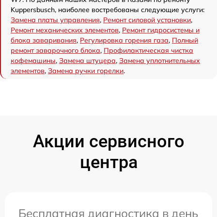
Kuppersbusch, наиболее востребованы следующие услуги:
Замена платы управления
,
Ремонт силовой установки
,
Ремонт механических элементов
,
Ремонт гидросистемы и
блока заваривания
,
Регулировка горения газа
,
Полный
ремонт заварочного блока
,
Профилактическая чистка
кофемашины
,
Замена штуцера
,
Замена уплотнительных
элементов
,
Замена ручки горелки
.
Акции сервисного
центра
Бесплатная диагностика в день