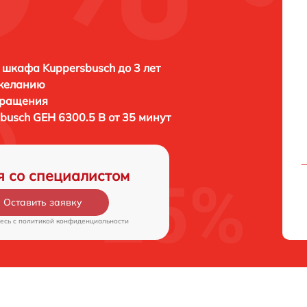
 шкафа Kuppersbusch до 3 лет
 желанию
бращения
busch GEH 6300.5 B от 35 минут
я со специалистом
Оставить заявку
есь c
политикой конфиденциальности