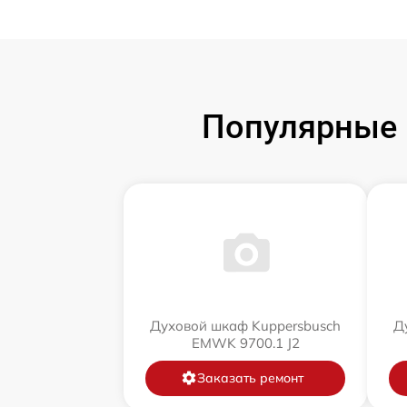
Популярные 
Духовой шкаф Kuppersbusch
Д
EMWK 9700.1 J2
Заказать ремонт