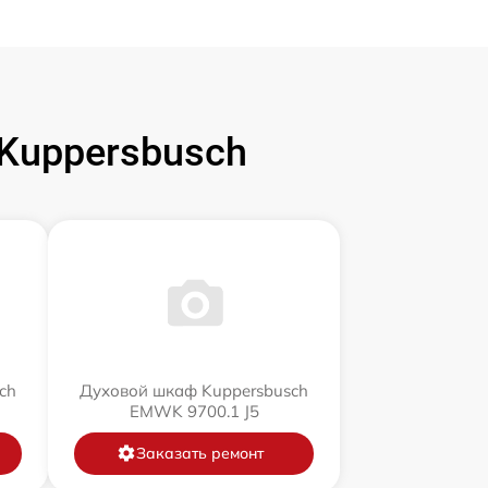
Kuppersbusch
ch
Духовой шкаф Kuppersbusch
EMWK 9700.1 J5
Заказать ремонт