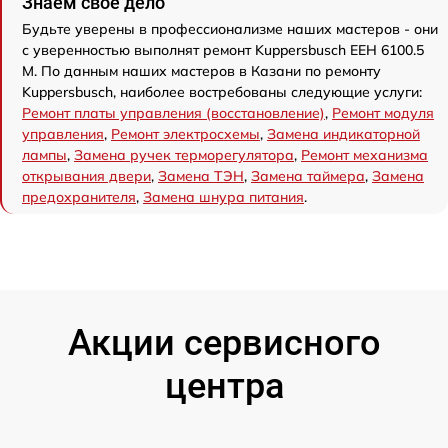
Знаем свое дело
Будьте уверены в профессионализме наших мастеров - они
с уверенностью выполнят ремонт Kuppersbusch EEH 6100.5
M. По данным наших мастеров в Казани по ремонту
Kuppersbusch, наиболее востребованы следующие услуги:
Ремонт платы управления (восстановление)
,
Ремонт модуля
управления
,
Ремонт электросхемы
,
Замена индикаторной
лампы
,
Замена ручек терморегулятора
,
Ремонт механизма
открывания двери
,
Замена ТЭН
,
Замена таймера
,
Замена
предохранителя
,
Замена шнура питания
.
Акции сервисного
центра