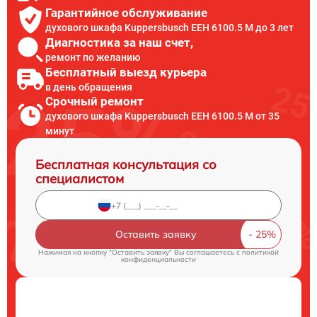
Гарантийное обслуживание
духового шкафа Kuppersbusch EEH 6100.5 M до 3 лет
Диагностика за наш счет,
ремонт по желанию
Бесплатный выезд курьера
в день обращения
Срочный ремонт
духового шкафа Kuppersbusch EEH 6100.5 M от 35
минут
Бесплатная консультация со
специалистом
Оставить заявку
Нажимая на кнопку "Оставить заявку" Вы соглашаетесь c
политикой
конфиденциальности