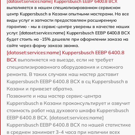
[dataset:services:name] Kuppersbusch EEBP 6400.8 BCX
выполняется в нашем специализированном сервисном
центр Kuppersbusch в Казани опытными мастерами. На все
виды услуг и запчасти предоставляем расширенную
гарантию - мы в сервис-центре уверены в качестве наших
услуг. [dataset:services:name] Kuppersbusch EEBP 6400.8 BCX
будет стоить на -15% дешевле при оформлении заказа на
сайте через форму заказа звонка.
[dataset:services:name] Kuppersbusch EEBP 6400.8
BCX
выполняется на выезде, если не требует
специализированного оборудования и сложного
ремонта. В таких случаях наш мастер доставит
Kuppersbusch EEBP 6400.8 BCX в сц Kuppersbusch в
Казани и привезет обратно.
Позвоните и наш мастер сервис-центра
Kuppersbusch в Казани проконсультирует и озвучит
стоимость работ над духового шкафа Kuppersbusch
EEBP 6400.8 BCX. [dataset:services:name]
Kuppersbusch EEBP 6400.8 BCX по нашей статистике
в среднем занимает 3-4 часа при наличии всех