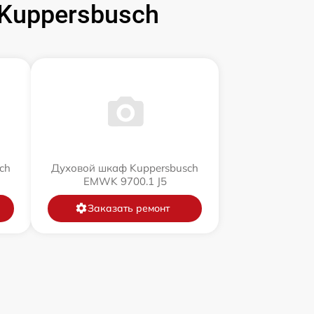
Kuppersbusch
ch
Духовой шкаф Kuppersbusch
EMWK 9700.1 J5
Заказать ремонт