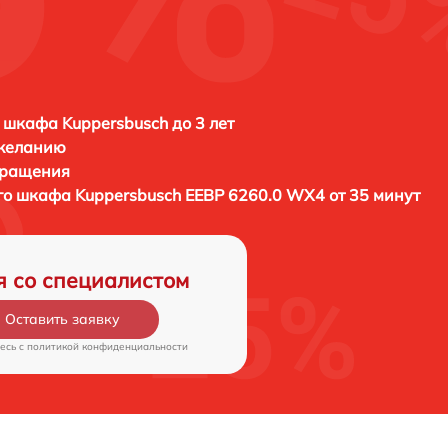
 шкафа Kuppersbusch до 3 лет
 желанию
бращения
ого шкафа
Kuppersbusch EEBP 6260.0 WX4 от 35 минут
я со специалистом
Оставить заявку
есь c
политикой конфиденциальности