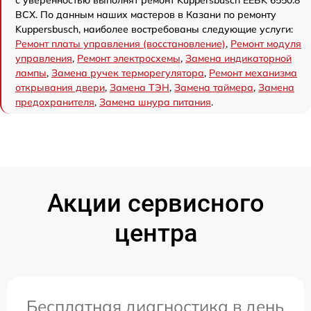
с уверенностью выполнят ремонт Kuppersbusch EEBK 6550.8
BCX. По данным наших мастеров в Казани по ремонту
Kuppersbusch, наиболее востребованы следующие услуги:
Ремонт платы управления (восстановление)
,
Ремонт модуля
управления
,
Ремонт электросхемы
,
Замена индикаторной
лампы
,
Замена ручек терморегулятора
,
Ремонт механизма
открывания двери
,
Замена ТЭН
,
Замена таймера
,
Замена
предохранителя
,
Замена шнура питания
.
Акции сервисного
центра
Бесплатная диагностика в день