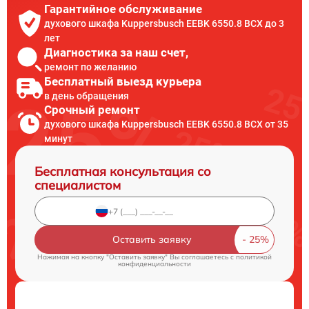
Гарантийное обслуживание
духового шкафа Kuppersbusch EEBK 6550.8 BCX до 3
лет
Диагностика за наш счет,
ремонт по желанию
Бесплатный выезд курьера
в день обращения
Срочный ремонт
духового шкафа Kuppersbusch EEBK 6550.8 BCX от 35
минут
Бесплатная консультация со
специалистом
Оставить заявку
Нажимая на кнопку "Оставить заявку" Вы соглашаетесь c
политикой
конфиденциальности