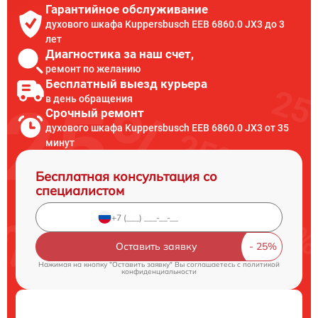
Гарантийное обслуживание
духового шкафа Kuppersbusch EEB 6860.0 JX3 до 3
лет
Диагностика за наш счет,
ремонт по желанию
Бесплатный выезд курьера
в день обращения
Срочный ремонт
духового шкафа Kuppersbusch EEB 6860.0 JX3 от 35
минут
Бесплатная консультация со
специалистом
Оставить заявку
Нажимая на кнопку "Оставить заявку" Вы соглашаетесь c
политикой
конфиденциальности