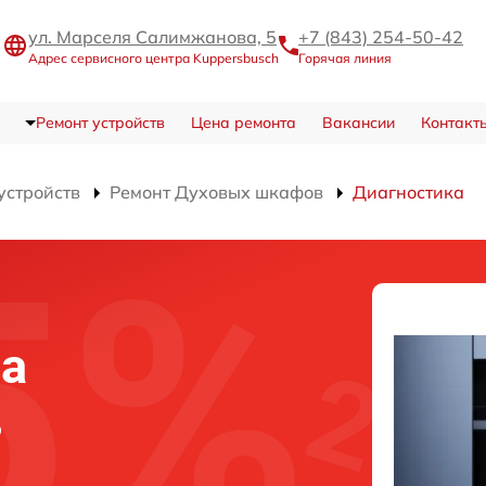
ул. Марселя Салимжанова, 5
+7 (843) 254-50-42
Адрес сервисного центра Kuppersbusch
Горячая линия
Ремонт устройств
Цена ремонта
Вакансии
Контакт
устройств
Ремонт Духовых шкафов
Диагностика
фа
в