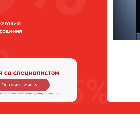
 желанию
бращения
я со специалистом
Оставить заявку
есь c
политикой конфиденциальности